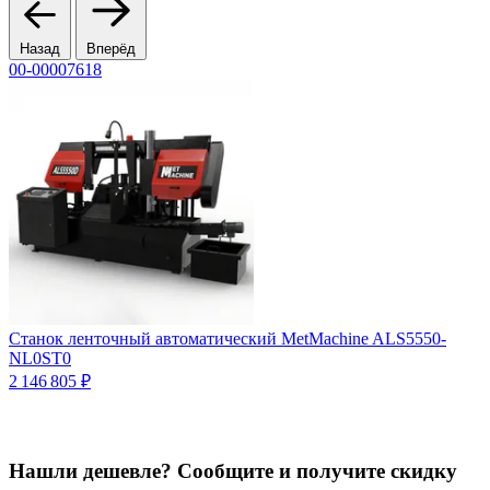
Назад
Вперёд
00-00007618
A
Станок ленточный автоматический MetMachine ALS5550-
С
NL0ST0
Ц
2 146 805 ₽
Нашли дешевле? Сообщите и получите скидку