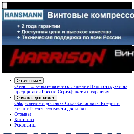
О компании
▾
О нас
Пользовательское соглашение
Наши отгрузки на
предприятия России
Сертификаты и гарантия
Оплата и доставка
▾
Оформление и доставка
Способы оплаты
Кредит и
лизинг
Расчет стоимости доставки
Отзывы
Контакты
Реквизиты