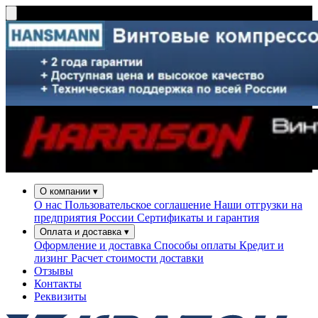
О компании
▾
О нас
Пользовательское соглашение
Наши отгрузки на
предприятия России
Сертификаты и гарантия
Оплата и доставка
▾
Оформление и доставка
Способы оплаты
Кредит и
лизинг
Расчет стоимости доставки
Отзывы
Контакты
Реквизиты