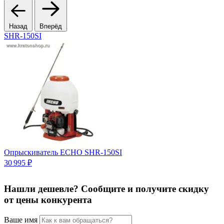
Назад
Вперёд
SHR-150SI
A
Опрыскиватель ECHO SHR-150SI
30 995 ₽
3
Нашли дешевле? Сообщите и получите скидку
от цены конкурента
Ваше имя