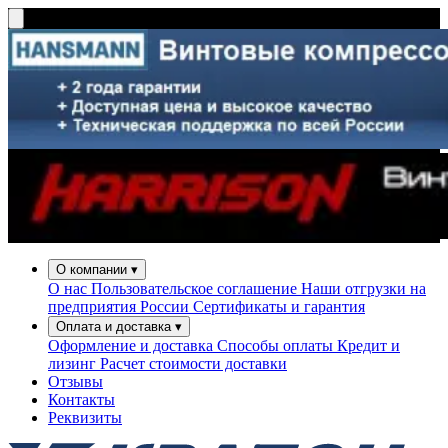
О компании
▾
О нас
Пользовательское соглашение
Наши отгрузки на
предприятия России
Сертификаты и гарантия
Оплата и доставка
▾
Оформление и доставка
Способы оплаты
Кредит и
лизинг
Расчет стоимости доставки
Отзывы
Контакты
Реквизиты