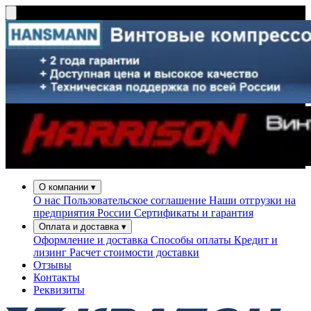
О компании
▾
О нас
Пользовательское соглашение
Наши отгрузки на
предприятия России
Сертификаты и гарантия
Оплата и доставка
▾
Оформление и доставка
Способы оплаты
Кредит и
лизинг
Расчет стоимости доставки
Отзывы
Контакты
Реквизиты