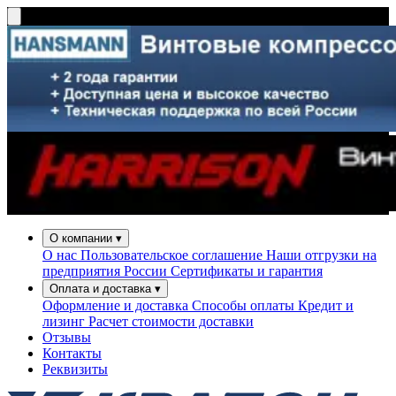
О компании
▾
О нас
Пользовательское соглашение
Наши отгрузки на
предприятия России
Сертификаты и гарантия
Оплата и доставка
▾
Оформление и доставка
Способы оплаты
Кредит и
лизинг
Расчет стоимости доставки
Отзывы
Контакты
Реквизиты