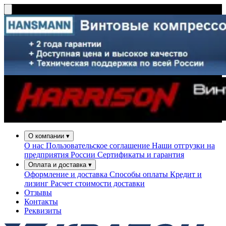
О компании
▾
О нас
Пользовательское соглашение
Наши отгрузки на
предприятия России
Сертификаты и гарантия
Оплата и доставка
▾
Оформление и доставка
Способы оплаты
Кредит и
лизинг
Расчет стоимости доставки
Отзывы
Контакты
Реквизиты