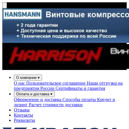
О компании
▾
О нас
Пользовательское соглашение
Наши отгрузки на
предприятия России
Сертификаты и гарантия
Оплата и доставка
▾
Оформление и доставка
Способы оплаты
Кредит и
лизинг
Расчет стоимости доставки
Отзывы
Контакты
Реквизиты