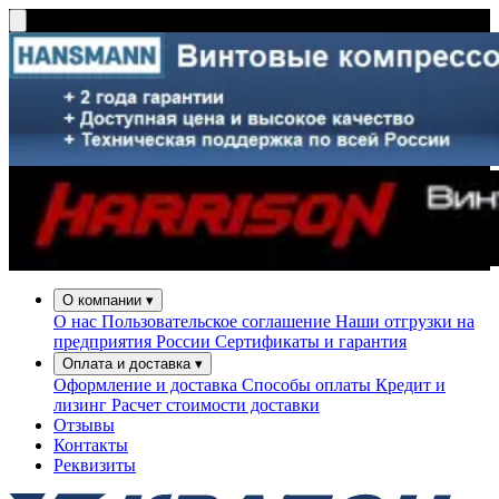
О компании
▾
О нас
Пользовательское соглашение
Наши отгрузки на
предприятия России
Сертификаты и гарантия
Оплата и доставка
▾
Оформление и доставка
Способы оплаты
Кредит и
лизинг
Расчет стоимости доставки
Отзывы
Контакты
Реквизиты