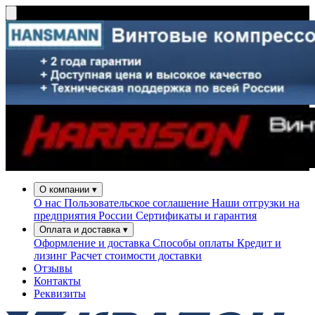
О компании
▾
О нас
Пользовательское соглашение
Наши отгрузки на
предприятия России
Сертификаты и гарантия
Оплата и доставка
▾
Оформление и доставка
Способы оплаты
Кредит и
лизинг
Расчет стоимости доставки
Отзывы
Контакты
Реквизиты