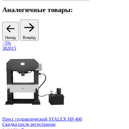
Аналогичные товары:
Назад
Вперёд
−5%
2
382015
П
Пресс гидравлический STALEX HP-400
Ц
Скидка после регистрации