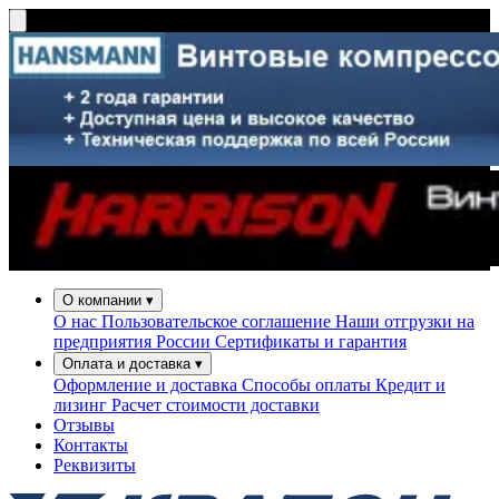
О компании
▾
О нас
Пользовательское соглашение
Наши отгрузки на
предприятия России
Сертификаты и гарантия
Оплата и доставка
▾
Оформление и доставка
Способы оплаты
Кредит и
лизинг
Расчет стоимости доставки
Отзывы
Контакты
Реквизиты