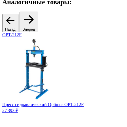
Аналогичные товары:
Назад
Вперёд
OPT-212F
3
Пресс гидравлический Optimus OPT-212F
27 393 ₽
С
2