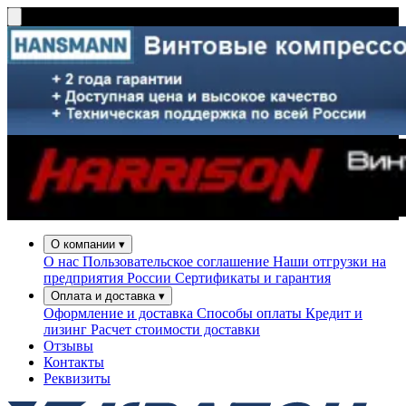
О компании
▾
О нас
Пользовательское соглашение
Наши отгрузки на
предприятия России
Сертификаты и гарантия
Оплата и доставка
▾
Оформление и доставка
Способы оплаты
Кредит и
лизинг
Расчет стоимости доставки
Отзывы
Контакты
Реквизиты