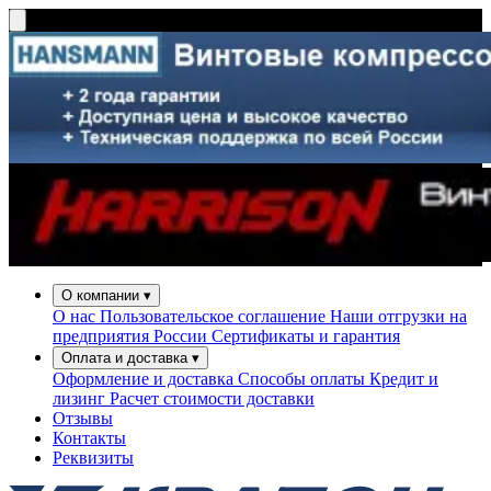
О компании
▾
О нас
Пользовательское соглашение
Наши отгрузки на
предприятия России
Сертификаты и гарантия
Оплата и доставка
▾
Оформление и доставка
Способы оплаты
Кредит и
лизинг
Расчет стоимости доставки
Отзывы
Контакты
Реквизиты