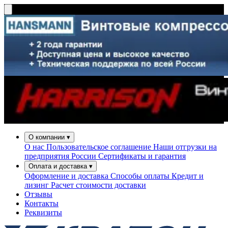
О компании
▾
О нас
Пользовательское соглашение
Наши отгрузки на
предприятия России
Сертификаты и гарантия
Оплата и доставка
▾
Оформление и доставка
Способы оплаты
Кредит и
лизинг
Расчет стоимости доставки
Отзывы
Контакты
Реквизиты