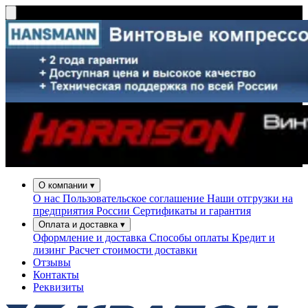
О компании
▾
О нас
Пользовательское соглашение
Наши отгрузки на
предприятия России
Сертификаты и гарантия
Оплата и доставка
▾
Оформление и доставка
Способы оплаты
Кредит и
лизинг
Расчет стоимости доставки
Отзывы
Контакты
Реквизиты