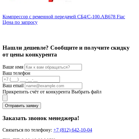
Компрессор с ременной передачей СБ4/С-100.АВ678 Fiac
К
Цена по запросу
A
6
Нашли дешевле? Сообщите и получите скидку
от цены конкурента
Ваше имя
Ваш телефон
Ваш email
Прикрепить счёт от конкурента
Выбрать файл
Отправить заявку
Заказать звонок менеджера!
Связаться по телефону:
+7 (812) 642-10-04