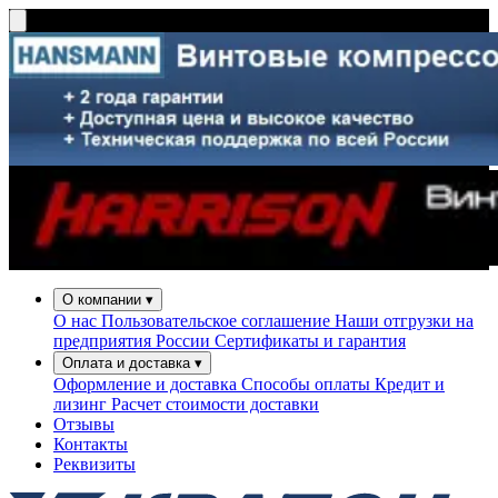
О компании
▾
О нас
Пользовательское соглашение
Наши отгрузки на
предприятия России
Сертификаты и гарантия
Оплата и доставка
▾
Оформление и доставка
Способы оплаты
Кредит и
лизинг
Расчет стоимости доставки
Отзывы
Контакты
Реквизиты