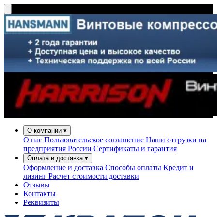
О компании
▾
О нас
Пользовательское соглашение
Наши отгрузки на
предприятия России
Сертификаты и гарантия
Оплата и доставка
▾
Оформление и доставка
Способы оплаты
Кредит и
лизинг
Расчет стоимости доставки
Отзывы
Контакты
Реквизиты