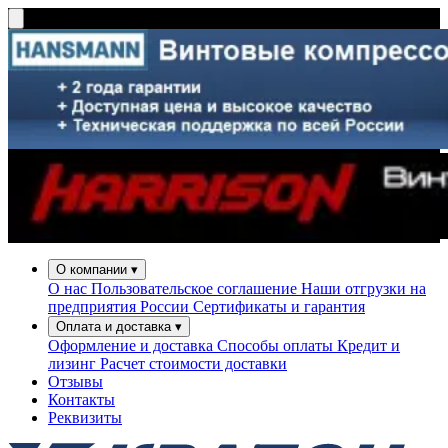
О компании
▾
О нас
Пользовательское соглашение
Наши отгрузки на
предприятия России
Сертификаты и гарантия
Оплата и доставка
▾
Оформление и доставка
Способы оплаты
Кредит и
лизинг
Расчет стоимости доставки
Отзывы
Контакты
Реквизиты