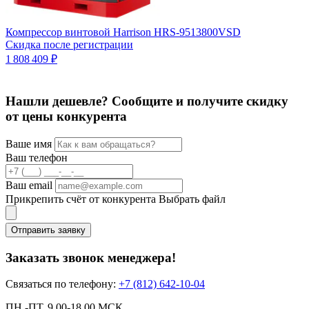
К
Компрессор винтовой Harrison HRS-9513800VSD
п
Скидка после регистрации
3
1 808 409 ₽
Нашли дешевле? Сообщите и получите скидку
от цены конкурента
Ваше имя
Ваш телефон
Ваш email
Прикрепить счёт от конкурента
Выбрать файл
Отправить заявку
Заказать звонок менеджера!
Связаться по телефону:
+7 (812) 642-10-04
ПН.-ПТ. 9.00-18.00 МСК