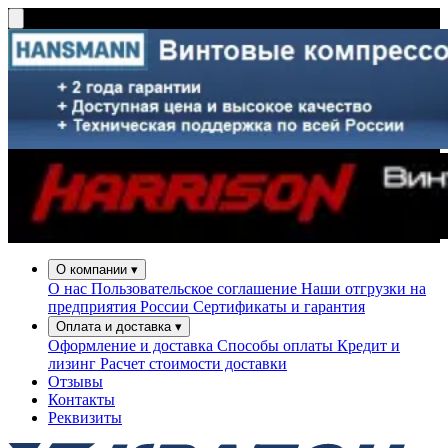
О компании
▾
О нас
Пользовательское соглашение
Наши отгрузки на
предприятия России
Сертификаты и гарантия
Оплата и доставка
▾
Оформление и доставка
Способы оплаты
Кредит и
лизинг
Расчет стоимости доставки
Отзывы
Контакты
Реквизиты