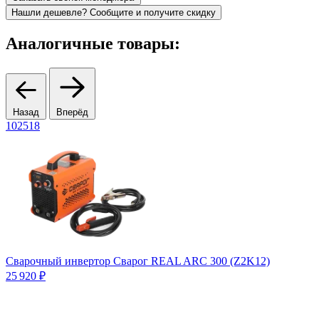
Нашли дешевле? Сообщите и получите скидку
Аналогичные товары:
Назад
Вперёд
102518
J
Сварочный инвертор Сварог REAL ARC 300 (Z2K12)
25 920 ₽
С
т