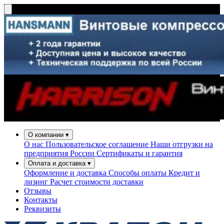
О компании
▾
О нас
Пользовательское соглашение
Наши отгрузки на
предприятия России
Сертификаты и гарантия
Оплата и доставка
▾
Оформление и доставка
Способы оплаты
Кредит и
лизинг
Расчет стоимости доставки
Отзывы
Контакты
Реквизиты