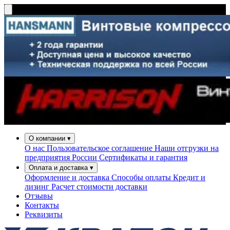
О компании
▾
О нас
Пользовательское соглашение
Наши отгрузки на
предприятия России
Сертификаты и гарантия
Оплата и доставка
▾
Оформление и доставка
Способы оплаты
Кредит и
лизинг
Расчет стоимости доставки
Отзывы
Контакты
Реквизиты