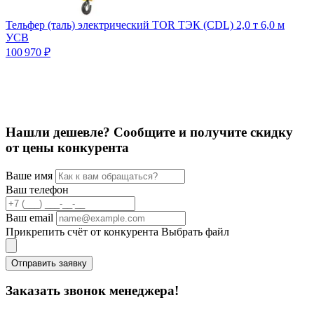
Тельфер (таль) электрический TOR ТЭК (CDL) 2,0 т 6,0 м
Т
УСВ
100 970 ₽
7
Нашли дешевле? Сообщите и получите скидку
от цены конкурента
Ваше имя
Ваш телефон
Ваш email
Прикрепить счёт от конкурента
Выбрать файл
Отправить заявку
Заказать звонок менеджера!