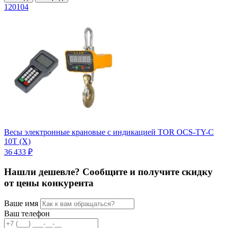
120104
1
1
Весы электронные крановые с индикацией TOR OCS-TY-С
10T (X)
36 433 ₽
Нашли дешевле? Сообщите и получите скидку
от цены конкурента
Ваше имя
Ваш телефон