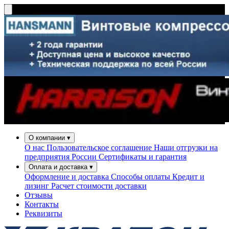
О компании
▾
О нас
Пользовательское соглашение
Наши отгрузки на
предприятия России
Сертификаты и гарантия
Оплата и доставка
▾
Оформление и доставка
Способы оплаты
Кредит и
лизинг
Расчет стоимости доставки
Отзывы
Контакты
Реквизиты