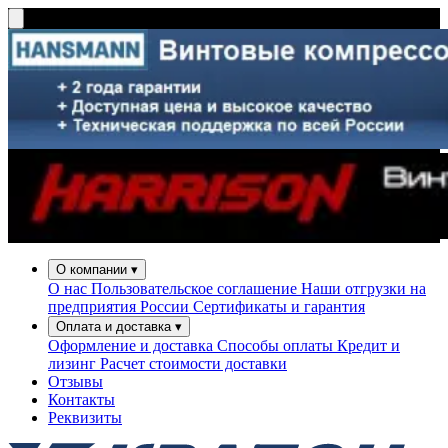
О компании
▾
О нас
Пользовательское соглашение
Наши отгрузки на
предприятия России
Сертификаты и гарантия
Оплата и доставка
▾
Оформление и доставка
Способы оплаты
Кредит и
лизинг
Расчет стоимости доставки
Отзывы
Контакты
Реквизиты