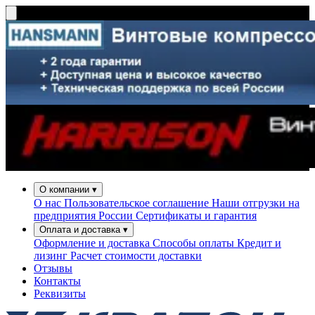
О компании
▾
О нас
Пользовательское соглашение
Наши отгрузки на
предприятия России
Сертификаты и гарантия
Оплата и доставка
▾
Оформление и доставка
Способы оплаты
Кредит и
лизинг
Расчет стоимости доставки
Отзывы
Контакты
Реквизиты