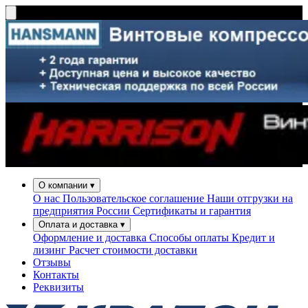
О компании
▾
О нас
Пользовательское соглашение
Наши отгрузки на
предприятия России
Сертификаты и гарантия
Оплата и доставка
▾
Оформление и доставка
Способы оплаты
Кредит и
лизинг
Расчет стоимости доставки
Отзывы
Контакты
Реквизиты