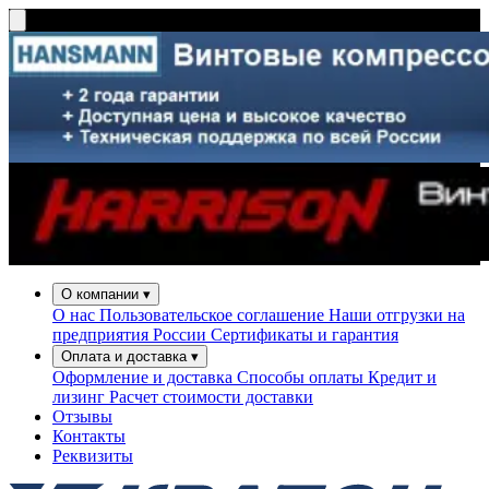
О компании
▾
О нас
Пользовательское соглашение
Наши отгрузки на
предприятия России
Сертификаты и гарантия
Оплата и доставка
▾
Оформление и доставка
Способы оплаты
Кредит и
лизинг
Расчет стоимости доставки
Отзывы
Контакты
Реквизиты