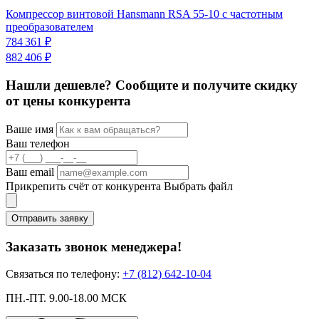
К
Компрессор винтовой Hansmann RSA 55-10 с частотным
п
преобразователем
3
784 361 ₽
882 406 ₽
Нашли дешевле? Сообщите и получите скидку
от цены конкурента
Ваше имя
Ваш телефон
Ваш email
Прикрепить счёт от конкурента
Выбрать файл
Отправить заявку
Заказать звонок менеджера!
Связаться по телефону:
+7 (812) 642-10-04
ПН.-ПТ. 9.00-18.00 МСК