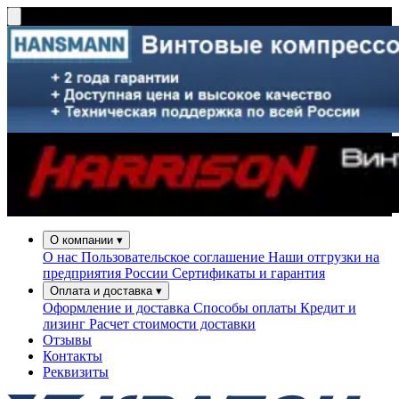
О компании
▾
О нас
Пользовательское соглашение
Наши отгрузки на
предприятия России
Сертификаты и гарантия
Оплата и доставка
▾
Оформление и доставка
Способы оплаты
Кредит и
лизинг
Расчет стоимости доставки
Отзывы
Контакты
Реквизиты