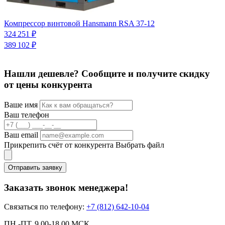
К
Компрессор винтовой Hansmann RSA 37-12
3
324 251 ₽
389 102 ₽
Нашли дешевле? Сообщите и получите скидку
от цены конкурента
Ваше имя
Ваш телефон
Ваш email
Прикрепить счёт от конкурента
Выбрать файл
Отправить заявку
Заказать звонок менеджера!
Связаться по телефону:
+7 (812) 642-10-04
ПН.-ПТ. 9.00-18.00 МСК