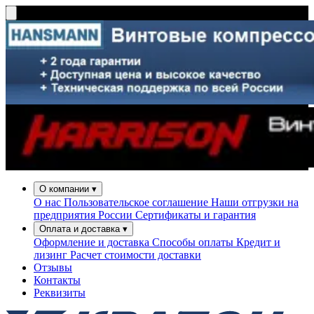
О компании
▾
О нас
Пользовательское соглашение
Наши отгрузки на
предприятия России
Сертификаты и гарантия
Оплата и доставка
▾
Оформление и доставка
Способы оплаты
Кредит и
лизинг
Расчет стоимости доставки
Отзывы
Контакты
Реквизиты