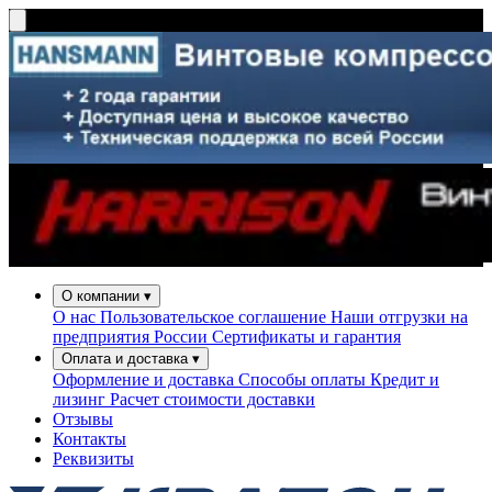
О компании
▾
О нас
Пользовательское соглашение
Наши отгрузки на
предприятия России
Сертификаты и гарантия
Оплата и доставка
▾
Оформление и доставка
Способы оплаты
Кредит и
лизинг
Расчет стоимости доставки
Отзывы
Контакты
Реквизиты