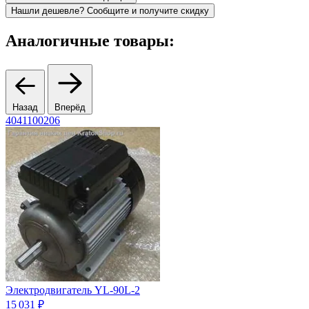
Нашли дешевле? Сообщите и получите скидку
Аналогичные товары:
Назад
Вперёд
4041100206
4
Электродвигатель YL-90L-2
15 031 ₽
2