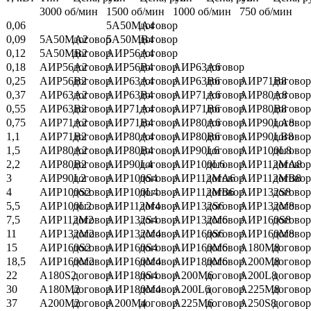
3000 об/мин
1500 об/мин
1000 об/мин
750 об/мин
0,06
5A50MА4
договор
0,09
5A50MA2
договор
5A50MB4
договор
0,12
5A50MB2
договор
АИР56А4
договор
0,18
АИР56A2
договор
АИР56B4
договор
АИР63A6
договор
0,25
АИР56B2
договор
АИР63A4
договор
АИР63B6
договор
АИР71B8
договор
0,37
АИР63A2
договор
АИР63B4
договор
АИР71A6
договор
АИР80A8
договор
0,55
АИР63B2
договор
АИР71A4
договор
АИР71B6
договор
АИР80B8
договор
0,75
АИР71A2
договор
АИР71B4
договор
АИР80A6
договор
АИР90LA8
договор
1,1
АИР71B2
договор
АИР80A4
договор
АИР80B6
договор
АИР90LB8
договор
1,5
АИР80A2
договор
АИР80B4
договор
АИР90L6
договор
АИР100L8
договор
2,2
АИР80B2
договор
АИР90L4
договор
АИР100L6
договор
АИР112МА8
договор
3
АИР90L2
договор
АИР100S4
договор
АИР112МА6
договор
АИР112МВ8
договор
4
АИР100S2
договор
АИР100L4
договор
АИР112MB6
договор
АИР132S8
договор
5,5
АИР100L2
договор
АИР112M4
договор
АИР132S6
договор
АИР132М8
договор
7,5
АИР112M2
договор
АИР132S4
договор
АИР132M6
договор
АИР160S8
договор
11
АИР132M2
договор
АИР132M4
договор
АИР160S6
договор
АИР160М8
договор
15
АИР160S2
договор
АИР160S4
договор
АИР160M6
договор
А180М8
договор
18,5
АИР160M2
договор
АИР160M4
договор
АИР180M6
договор
А200М8
договор
22
А180S2
договор
АИР180S4
договор
А200M6
договор
А200L8
договор
30
А180M2
договор
АИР180M4
договор
А200L6
договор
А225М8
договор
37
А200M2
договор
А200M4
договор
А225M6
договор
А250S8
договор