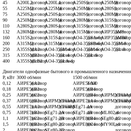
45
А200L2
договор
А200L4
договор
А250S6
договор
А250М8
договор
55
А225M2
договор
А225M4
договор
А250M6
договор
А280S8
договор
75
А250S2
договор
А250S4
договор
А280S6
договор
А280М8
договор
90
А250M2
договор
А250M4
договор
А280M6
договор
А315S8
договор
110
А280S2
договор
А280S4
договор
А315S6
договор
А315М8
договор
132
А280M2
договор
A280M4
договор
А315M6
договор
АИР355М8
договор
160
А315S2
договор
А315S4
договор
АО4-355SA-6
договор
АИР355МВ8
договор
200
А315М2
договор
А315M4
договор
АО4-355SВ-6
договор
АО4-355М-8
договор
250
А355SMA2
договор
АO4-355M-4
договор
АO4-355M-6
договор
АО4-355L-8
договор
315
А355SMВ2
договор
АO4-355L-4
договор
АO4-355L-6
договор
400
А355SMLВ2
договор
АO4-355LA-4
договор
Двигатели однофазные бытового и промышленного назначения 
Р, кВт
3000 об/мин
1500 об/мин
0,12
АИРЕ56А2
договор
АИРЕ56А4
3 000
0,18
АИРЕ56В2
договор
АИРЕ56В4
договор
0,25
АИРЕ56С2
договор
АИРЕ63В4
договор
АИРМУТ63А
договор
0,37
АИРЕ63В2
договор
АИРМУТ63А2
договор
АИРЕ71А4
договор
АИРМУТ63В4
договор
0,55
АИРЕ71А2
договор
АИРМУТ63В2
договор
SEg71-4A
договор
договор
0,75
АИРЕ71В2
договор
SEg71-2A
договор
SEg71-4B
договор
МL802-4
договор
1,1
АИРЕ71С2
договор
SEg71-2B
договор
АИРЕ80В4
договор
SEg80-4C
договор
1,5
АИРЕ80В2
договор
SEg80-2C
договор
АИРЕ80С4
договор
МY90L-4
договор
2
АИРЕ80С2
договор
SEg80-2D
договор
договор