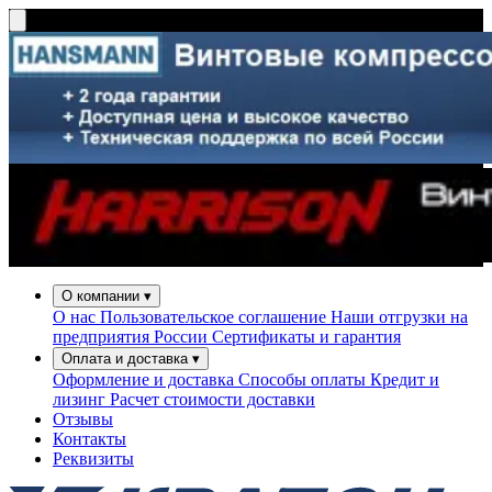
О компании
▾
О нас
Пользовательское соглашение
Наши отгрузки на
предприятия России
Сертификаты и гарантия
Оплата и доставка
▾
Оформление и доставка
Способы оплаты
Кредит и
лизинг
Расчет стоимости доставки
Отзывы
Контакты
Реквизиты