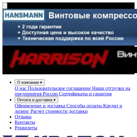
О компании
▾
О нас
Пользовательское соглашение
Наши отгрузки на
предприятия России
Сертификаты и гарантия
Оплата и доставка
▾
Оформление и доставка
Способы оплаты
Кредит и
лизинг
Расчет стоимости доставки
Отзывы
Контакты
Реквизиты