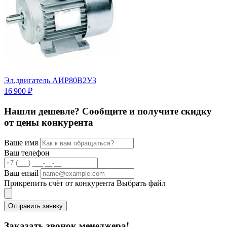
Эл.двигатель АИР80В2У3
Э
16 900 ₽
1
Нашли дешевле? Сообщите и получите скидку
от цены конкурента
Ваше имя
Ваш телефон
Ваш email
Прикрепить счёт от конкурента
Выбрать файл
Отправить заявку
Заказать звонок менеджера!