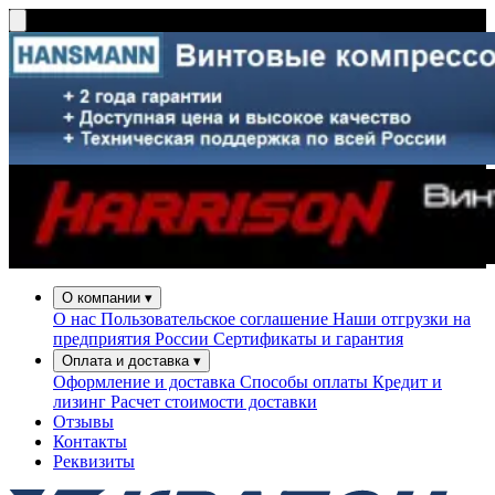
О компании
▾
О нас
Пользовательское соглашение
Наши отгрузки на
предприятия России
Сертификаты и гарантия
Оплата и доставка
▾
Оформление и доставка
Способы оплаты
Кредит и
лизинг
Расчет стоимости доставки
Отзывы
Контакты
Реквизиты