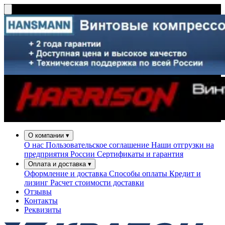
О компании
▾
О нас
Пользовательское соглашение
Наши отгрузки на
предприятия России
Сертификаты и гарантия
Оплата и доставка
▾
Оформление и доставка
Способы оплаты
Кредит и
лизинг
Расчет стоимости доставки
Отзывы
Контакты
Реквизиты