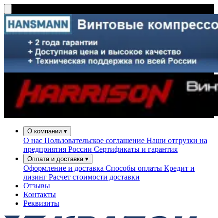
О компании
▾
О нас
Пользовательское соглашение
Наши отгрузки на
предприятия России
Сертификаты и гарантия
Оплата и доставка
▾
Оформление и доставка
Способы оплаты
Кредит и
лизинг
Расчет стоимости доставки
Отзывы
Контакты
Реквизиты