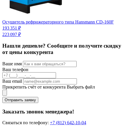
Осушитель рефрижераторного типа Hansmann CD-160F
О
С
193 351 ₽
8
223 097 ₽
Нашли дешевле? Сообщите и получите скидку
от цены конкурента
Ваше имя
Ваш телефон
Ваш email
Прикрепить счёт от конкурента
Выбрать файл
Отправить заявку
Заказать звонок менеджера!
Связаться по телефону:
+7 (812) 642-10-04