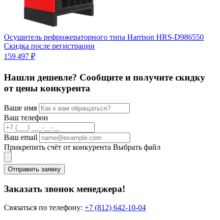
Осушитель рефрижераторного типа Harrison HRS-D986550
Скидка после регистрации
1
159 497 ₽
1
Нашли дешевле? Сообщите и получите скидку
от цены конкурента
Ваше имя
Ваш телефон
Ваш email
Прикрепить счёт от конкурента
Выбрать файл
Отправить заявку
Заказать звонок менеджера!
Связаться по телефону:
+7 (812) 642-10-04