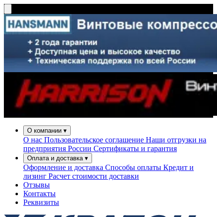
О компании
▾
О нас
Пользовательское соглашение
Наши отгрузки на
предприятия России
Сертификаты и гарантия
Оплата и доставка
▾
Оформление и доставка
Способы оплаты
Кредит и
лизинг
Расчет стоимости доставки
Отзывы
Контакты
Реквизиты