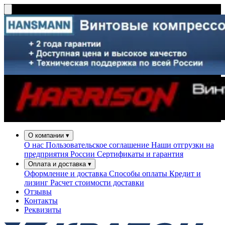
О компании
▾
О нас
Пользовательское соглашение
Наши отгрузки на
предприятия России
Сертификаты и гарантия
Оплата и доставка
▾
Оформление и доставка
Способы оплаты
Кредит и
лизинг
Расчет стоимости доставки
Отзывы
Контакты
Реквизиты