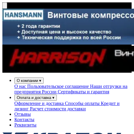
О компании
▾
О нас
Пользовательское соглашение
Наши отгрузки на
предприятия России
Сертификаты и гарантия
Оплата и доставка
▾
Оформление и доставка
Способы оплаты
Кредит и
лизинг
Расчет стоимости доставки
Отзывы
Контакты
Реквизиты