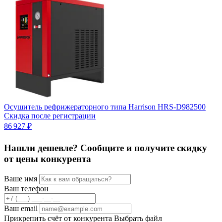
О
Осушитель рефрижераторного типа Harrison HRS-D982500
4
Скидка после регистрации
86 927 ₽
Нашли дешевле? Сообщите и получите скидку
от цены конкурента
Ваше имя
Ваш телефон
Ваш email
Прикрепить счёт от конкурента
Выбрать файл