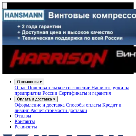
О компании
▾
О нас
Пользовательское соглашение
Наши отгрузки на
предприятия России
Сертификаты и гарантия
Оплата и доставка
▾
Оформление и доставка
Способы оплаты
Кредит и
лизинг
Расчет стоимости доставки
Отзывы
Контакты
Реквизиты