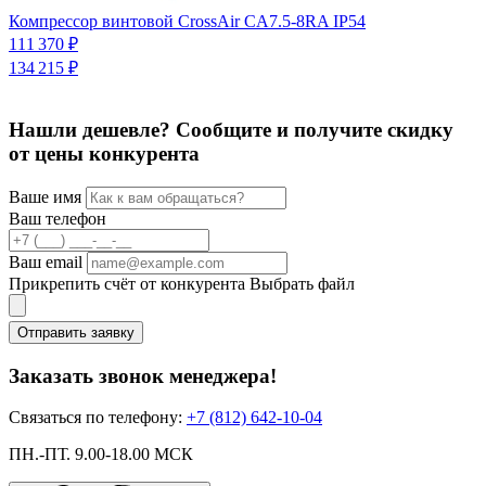
К
Компрессор винтовой CrossAir CA7.5-8RA IP54
1
111 370 ₽
134 215 ₽
Нашли дешевле? Сообщите и получите скидку
от цены конкурента
Ваше имя
Ваш телефон
Ваш email
Прикрепить счёт от конкурента
Выбрать файл
Отправить заявку
Заказать звонок менеджера!
Связаться по телефону:
+7 (812) 642-10-04
ПН.-ПТ. 9.00-18.00 МСК