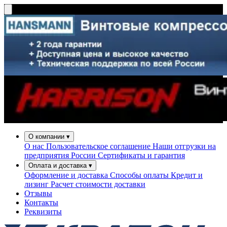
О компании
▾
О нас
Пользовательское соглашение
Наши отгрузки на
предприятия России
Сертификаты и гарантия
Оплата и доставка
▾
Оформление и доставка
Способы оплаты
Кредит и
лизинг
Расчет стоимости доставки
Отзывы
Контакты
Реквизиты