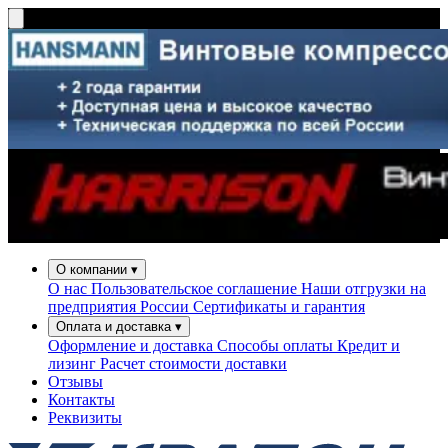
О компании
▾
О нас
Пользовательское соглашение
Наши отгрузки на
предприятия России
Сертификаты и гарантия
Оплата и доставка
▾
Оформление и доставка
Способы оплаты
Кредит и
лизинг
Расчет стоимости доставки
Отзывы
Контакты
Реквизиты