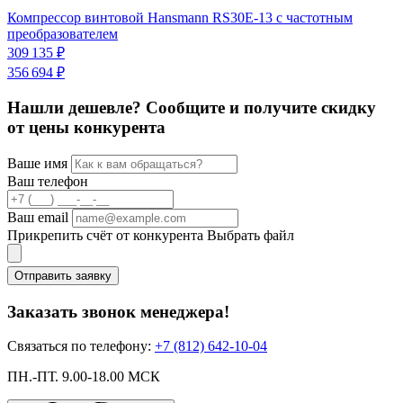
Компрессор винтовой Hansmann RS30E-13 с частотным
К
преобразователем
С
309 135 ₽
3
356 694 ₽
Нашли дешевле? Сообщите и получите скидку
от цены конкурента
Ваше имя
Ваш телефон
Ваш email
Прикрепить счёт от конкурента
Выбрать файл
Отправить заявку
Заказать звонок менеджера!
Связаться по телефону:
+7 (812) 642-10-04
ПН.-ПТ. 9.00-18.00 МСК