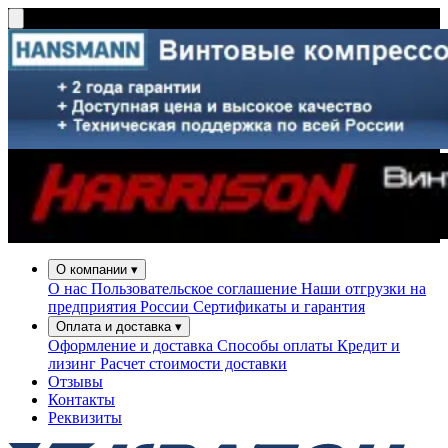
О компании
▾
О нас
Пользовательское соглашение
Наши отгрузки на
предприятия России
Сертификаты и гарантия
Оплата и доставка
▾
Оформление и доставка
Способы оплаты
Кредит и
лизинг
Расчет стоимости доставки
Отзывы
Контакты
Реквизиты