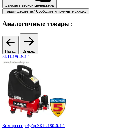
Заказать звонок менеджера
Нашли дешевле? Сообщите и получите скидку
Аналогичные товары:
Назад
Вперёд
ЗКП-180-6-1.1
7
Компрессор Зубр ЗКП-180-6-1.1
К