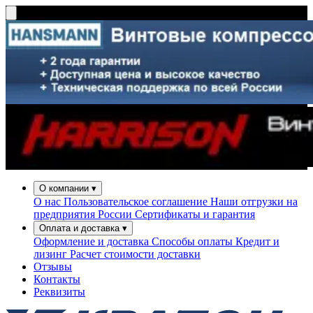
О компании
▾
О нас
Пользовательское соглашение
Наши отгрузки на
предприятия России
Сертификаты и гарантия
Оплата и доставка
▾
Оформление и доставка
Способы оплаты
Кредит и
лизинг
Расчет стоимости доставки
Отзывы
Контакты
Реквизиты