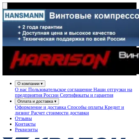
О компании
▾
О нас
Пользовательское соглашение
Наши отгрузки на
предприятия России
Сертификаты и гарантия
Оплата и доставка
▾
Оформление и доставка
Способы оплаты
Кредит и
лизинг
Расчет стоимости доставки
Отзывы
Контакты
Реквизиты