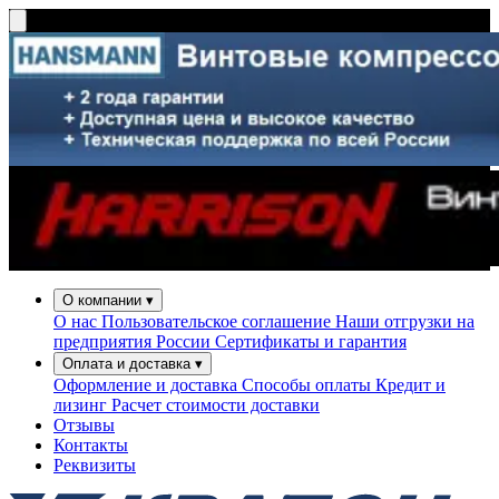
О компании
▾
О нас
Пользовательское соглашение
Наши отгрузки на
предприятия России
Сертификаты и гарантия
Оплата и доставка
▾
Оформление и доставка
Способы оплаты
Кредит и
лизинг
Расчет стоимости доставки
Отзывы
Контакты
Реквизиты