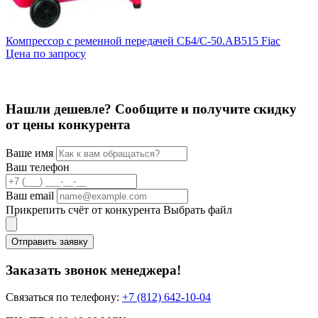
Компрессор с ременной передачей СБ4/С-50.АВ515 Fiac
К
Цена по запросу
Ц
Нашли дешевле? Сообщите и получите скидку
от цены конкурента
Ваше имя
Ваш телефон
Ваш email
Прикрепить счёт от конкурента
Выбрать файл
Отправить заявку
Заказать звонок менеджера!
Связаться по телефону:
+7 (812) 642-10-04