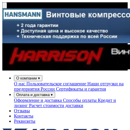
О компании
▾
О нас
Пользовательское соглашение
Наши отгрузки на
предприятия России
Сертификаты и гарантия
Оплата и доставка
▾
Оформление и доставка
Способы оплаты
Кредит и
лизинг
Расчет стоимости доставки
Отзывы
Контакты
Реквизиты