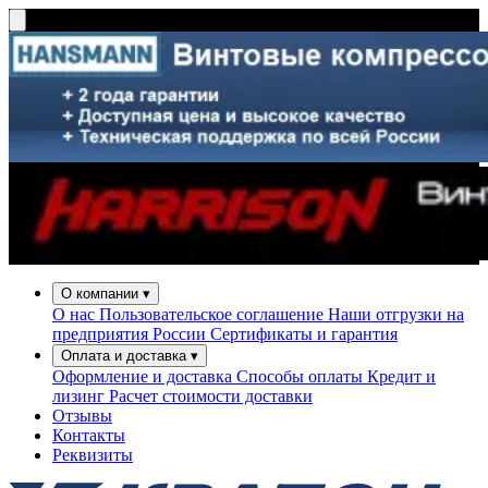
О компании
▾
О нас
Пользовательское соглашение
Наши отгрузки на
предприятия России
Сертификаты и гарантия
Оплата и доставка
▾
Оформление и доставка
Способы оплаты
Кредит и
лизинг
Расчет стоимости доставки
Отзывы
Контакты
Реквизиты