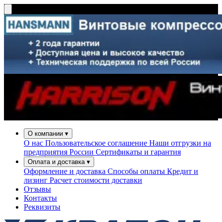
О компании
▾
О нас
Пользовательское соглашение
Наши отгрузки на
предприятия России
Сертификаты и гарантия
Оплата и доставка
▾
Оформление и доставка
Способы оплаты
Кредит и
лизинг
Расчет стоимости доставки
Отзывы
Контакты
Реквизиты