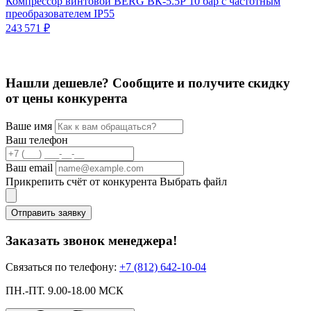
Компрессор винтовой BERG ВК-5.5Р 10 бар с частотным
преобразователем IP55
К
п
243 571 ₽
8
9
Нашли дешевле? Сообщите и получите скидку
от цены конкурента
Ваше имя
Ваш телефон
Ваш email
Прикрепить счёт от конкурента
Выбрать файл
Отправить заявку
Заказать звонок менеджера!
Связаться по телефону:
+7 (812) 642-10-04
ПН.-ПТ. 9.00-18.00 МСК