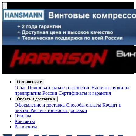
О компании
▾
О нас
Пользовательское соглашение
Наши отгрузки на
предприятия России
Сертификаты и гарантия
Оплата и доставка
▾
Оформление и доставка
Способы оплаты
Кредит и
лизинг
Расчет стоимости доставки
Отзывы
Контакты
Реквизиты