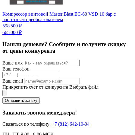
Компрессор винтовой Master Blast EC-60 VSD 10 бар с
К
частотным преобразователем
1
598 500 ₽
1
665 000 ₽
Нашли дешевле? Сообщите и получите скидку
от цены конкурента
Ваше имя
Ваш телефон
Ваш email
Прикрепить счёт от конкурента
Выбрать файл
Отправить заявку
Заказать звонок менеджера!
Связаться по телефону:
+7 (812) 642-10-04
ПН.-ПТ. 9.00-18.00 МСК