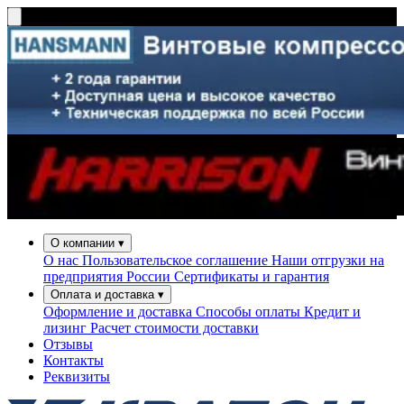
О компании
▾
О нас
Пользовательское соглашение
Наши отгрузки на
предприятия России
Сертификаты и гарантия
Оплата и доставка
▾
Оформление и доставка
Способы оплаты
Кредит и
лизинг
Расчет стоимости доставки
Отзывы
Контакты
Реквизиты