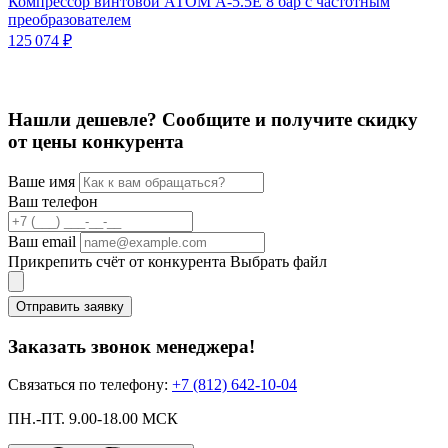
Компрессор винтовой АТОМ А-5.5Е 8 бар с частотным
преобразователем
К
п
125 074 ₽
С
4
Нашли дешевле? Сообщите и получите скидку
от цены конкурента
Ваше имя
Ваш телефон
Ваш email
Прикрепить счёт от конкурента
Выбрать файл
Отправить заявку
Заказать звонок менеджера!
Связаться по телефону:
+7 (812) 642-10-04
ПН.-ПТ. 9.00-18.00 МСК