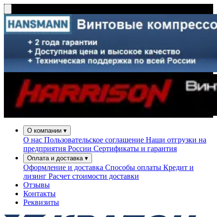
О компании
▾
О нас
Пользовательское соглашение
Наши отгрузки на
предприятия России
Сертификаты и гарантия
Оплата и доставка
▾
Оформление и доставка
Способы оплаты
Кредит и
лизинг
Расчет стоимости доставки
Отзывы
Контакты
Реквизиты