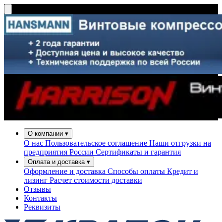
О компании
▾
О нас
Пользовательское соглашение
Наши отгрузки на
предприятия России
Сертификаты и гарантия
Оплата и доставка
▾
Оформление и доставка
Способы оплаты
Кредит и
лизинг
Расчет стоимости доставки
Отзывы
Контакты
Реквизиты